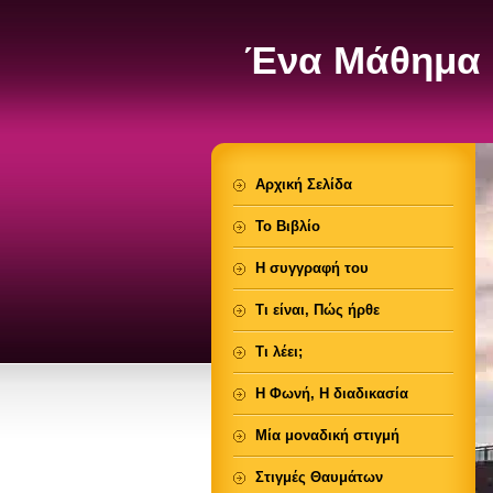
Ένα Μάθημα 
Αρχική Σελίδα
Το Βιβλίο
Η συγγραφή του
Τι είναι, Πώς ήρθε
Τι λέει;
Η Φωνή, Η διαδικασία
Μία μοναδική στιγμή
Στιγμές Θαυμάτων