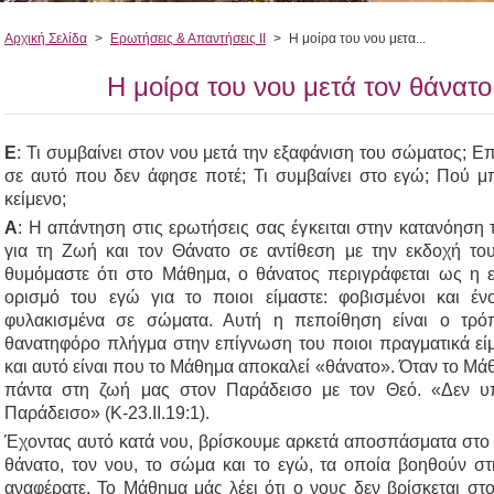
Αρχική Σελίδα
>
Ερωτήσεις & Απαντήσεις ΙΙ
>
Η μοίρα του νου μετα...
Η μοίρα του νου μετά τον θάνατ
Ε
: Τι συμβαίνει στον νου μετά την εξαφάνιση του σώματος; Επ
σε αυτό που δεν άφησε ποτέ; Τι συμβαίνει στο εγώ; Πού 
κείμενο;
Α
: Η απάντηση στις ερωτήσεις σας έγκειται στην κατανόησ
για τη Ζωή και τον Θάνατο σε αντίθεση με την εκδοχή το
θυμόμαστε ότι στο Μάθημα, ο θάνατος περιγράφεται ως η ε
ορισμό του εγώ για το ποιοι είμαστε: φοβισμένοι και έν
φυλακισμένα σε σώματα. Αυτή η πεποίθηση είναι ο τρό
θανατηφόρο πλήγμα στην επίγνωση του ποιοι πραγματικά εί
και αυτό είναι που το Μάθημα αποκαλεί «θάνατο». Όταν το Μάθ
πάντα στη ζωή μας στον Παράδεισο με τον Θεό. «Δεν υ
Παράδεισο» (Κ-23.II.19:1).
Έχοντας αυτό κατά νου, βρίσκουμε αρκετά αποσπάσματα στο
θάνατο, τον νου, το σώμα και το εγώ, τα οποία βοηθούν 
αναφέρατε. Το Μάθημα μάς λέει ότι ο νους δεν βρίσκεται στ