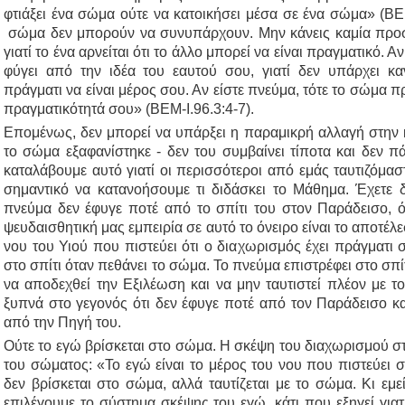
φτιάξει ένα σώμα ούτε να κατοικήσει μέσα σε ένα σώμα» (ΒΕΜ
σώμα δεν μπορούν να συνυπάρχουν. Μην κάνεις καμία προσ
γιατί το ένα αρνείται ότι το άλλο μπορεί να είναι πραγματικό. Α
φύγει από την ιδέα του εαυτού σου, γιατί δεν υπάρχει 
πράγματι να είναι μέρος σου. Αν είστε πνεύμα, τότε το σώμα π
πραγματικότητά σου» (ΒΕΜ-I.96.3:4-7).
Επομένως, δεν μπορεί να υπάρξει η παραμικρή αλλαγή στην 
το σώμα εξαφανίστηκε - δεν του συμβαίνει τίποτα και δεν π
καταλάβουμε αυτό γιατί οι περισσότεροι από εμάς ταυτιζόμασ
σημαντικό να κατανοήσουμε τι διδάσκει το Μάθημα. Έχετε δ
πνεύμα δεν έφυγε ποτέ από το σπίτι του στον Παράδεισο, ό
ψευδαισθητική μας εμπειρία σε αυτό το όνειρο είναι το αποτέλ
νου του Υιού που πιστεύει ότι ο διαχωρισμός έχει πράγματι 
στο σπίτι όταν πεθάνει το σώμα. Το πνεύμα επιστρέφει στο σπίτ
να αποδεχθεί την Εξιλέωση και να μην ταυτιστεί πλέον με 
ξυπνά στο γεγονός ότι δεν έφυγε ποτέ από τον Παράδεισο κα
από την Πηγή του.
Ούτε το εγώ βρίσκεται στο σώμα. Η σκέψη του διαχωρισμού στ
του σώματος: «Το εγώ είναι το μέρος του νου που πιστεύει σ
δεν βρίσκεται στο σώμα, αλλά ταυτίζεται με το σώμα. Κι εμε
επιλέγουμε το σύστημα σκέψης του εγώ, κάτι που εξηγεί γιατ