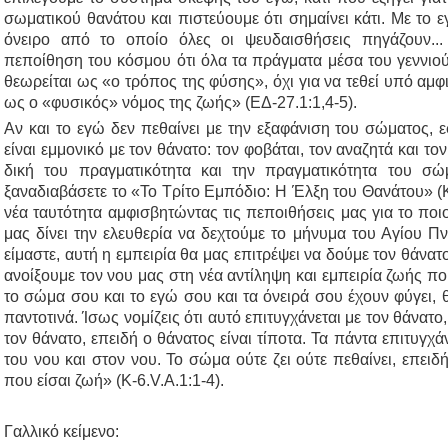
σωματικού θανάτου και πιστεύουμε ότι σημαίνει κάτι. Με το 
όνειρο από το οποίο όλες οι ψευδαισθήσεις πηγάζουν...
πεποίθηση του κόσμου ότι όλα τα πράγματα μέσα του γεννιού
θεωρείται ως «ο τρόπος της φύσης», όχι για να τεθεί υπό αμφ
ως ο «φυσικός» νόμος της ζωής» (ΕΔ-27.1:1,4-5).
Αν και το εγώ δεν πεθαίνει με την εξαφάνιση του σώματος, ε
είναι εμμονικό με τον θάνατο: τον φοβάται, τον αναζητά και τον
δική του πραγματικότητα και την πραγματικότητα του σ
ξαναδιαβάσετε το «Το Τρίτο Εμπόδιο: Η Έλξη του Θανάτου» (Κ
νέα ταυτότητα αμφισβητώντας τις πεποιθήσεις μας για το ποιοι
μας δίνει την ελευθερία να δεχτούμε το μήνυμα του Αγίου Πν
είμαστε, αυτή η εμπειρία θα μας επιτρέψει να δούμε τον θάνατ
ανοίξουμε τον νου μας στη νέα αντίληψη και εμπειρία ζωής π
το σώμα σου και το εγώ σου και τα όνειρά σου έχουν φύγει, θα
παντοτινά. Ίσως νομίζεις ότι αυτό επιτυγχάνεται με τον θάνατο,
τον θάνατο, επειδή ο θάνατος είναι τίποτα. Τα πάντα επιτυγχάν
του νου και στον νου. Το σώμα ούτε ζει ούτε πεθαίνει, επειδή
που είσαι ζωή» (Κ-6.V.A.1:1-4).
Γαλλικό κείμενο: