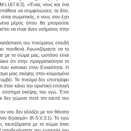
-I.167.6:3). «Ένας νους και ένα
πάθεια να συμφιλιώσεις τα δύο,
ν είσαι σωματικός, ο νους σου έχει
κανένα μέρος όπου θα μπορούσε
ρέπει να είναι άνευ νοήματος στην
κατάσταση του πνεύματος επειδή
άει πουθενά. Αγωνιζόμαστε να το
τε με το σώμα μας, ωστόσο είναι
ίκιο ότι στην πραγματικότητα το
που κατοικεί στην Ενιαιότητα. Η
εσμα μιας σκέψης στον κοιμισμένο
συμβεί. Το πνεύμα δεν επιστρέφει
ι όταν κάνει την οριστική επιλογή
το σύστημα σκέψης του εγώ. Έτσι
ι δεν χώρισε ποτέ τον εαυτό του
ον νου δεν αλλάζει με τον θάνατο
τον διχασμό» (Κ-5.V.3:1). Το εγώ
ίς ταυτιζόμαστε με το σώμα όταν
ί αποδεχόμαστε την εμπειρία του