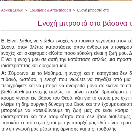
Αρχική Σελίδα
>
Ερωτήσεις & Απαντήσεις ΙΙ
>
Ενοχή μπροστά στα ...
Ενοχή μπροστά στα βάσανα 
Ε
: Είναι λάθος να νιώθω ενοχές για τραγικά γεγονότα στον 
Συχνά, όταν βλέπω καταστάσεις όπου άνθρωποι υποφέρου
ενοχές και σκέφτομαι: «Κοίτα πόσο εύκολη είναι η ζωή μου.
Είναι η ενοχή μου σε αυτή την κατάσταση απλώς μια προσπ
ιδιαιτερότητας και διαχωρισμού;
Α
: Σύμφωνα με το Μάθημα, η ενοχή και η κατηγόρια δεν δι
πιθανό, ωστόσο, η ενοχή που νιώθετε να πηγάζει από μι
περιγράφετε και να μπορεί να αναιρεθεί μόνο σε εκείνο το ε
βαθύ αίσθημα ενοχής απλώς και μόνο επειδή βρισκόμαστε 
κόσμο γίνεται εις βάρος του Θεού, κάτι για το οποίο μας έχει 
κλέψει τη δημιουργική δύναμη του Θεού και την έχουμε οικειοπ
μπορούμε να κατευθύνουμε τη ζωή μας σε έναν κόσμο 
ιδιαιτερότητα και την ατομικότητα που δεν ήταν διαθέσιμ
προκύπτει, που σχετίζεται με την ύπαρξή μας εδώ, είναι τεράσ
την επίγνωσή μας μέσω της άρνησης και της προβολής.