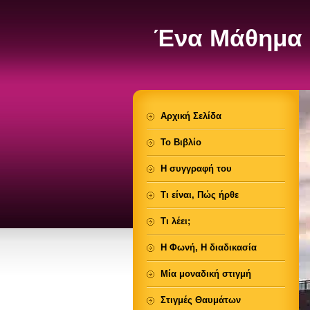
Ένα Μάθημα 
Αρχική Σελίδα
Το Βιβλίο
Η συγγραφή του
Τι είναι, Πώς ήρθε
Τι λέει;
Η Φωνή, Η διαδικασία
Μία μοναδική στιγμή
Στιγμές Θαυμάτων