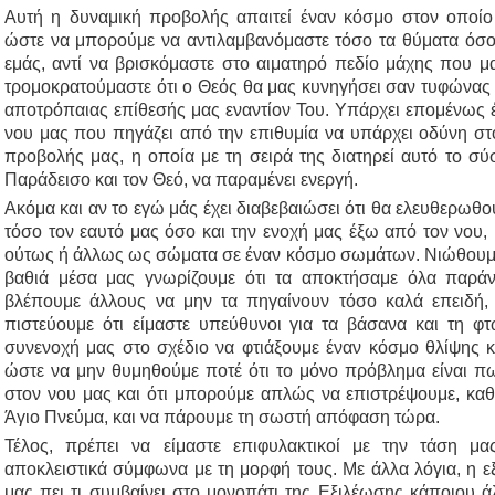
Αυτή η δυναμική προβολής απαιτεί έναν κόσμο στον οποίο
ώστε να μπορούμε να αντιλαμβανόμαστε τόσο τα θύματα όσο 
εμάς, αντί να βρισκόμαστε στο αιματηρό πεδίο μάχης που μ
τρομοκρατούμαστε ότι ο Θεός θα μας κυνηγήσει σαν τυφώνας 
αποτρόπαιας επίθεσής μας εναντίον Του. Υπάρχει επομένως 
νου μας που πηγάζει από την επιθυμία να υπάρχει οδύνη στ
προβολής μας, η οποία με τη σειρά της διατηρεί αυτό το σ
Παράδεισο και τον Θεό, να παραμένει ενεργή.
Ακόμα και αν το εγώ μάς έχει διαβεβαιώσει ότι θα ελευθερωθ
τόσο τον εαυτό μας όσο και την ενοχή μας έξω από τον νου,
ούτως ή άλλως ως σώματα σε έναν κόσμο σωμάτων. Νιώθουμε 
βαθιά μέσα μας γνωρίζουμε ότι τα αποκτήσαμε όλα παράν
βλέπουμε άλλους να μην τα πηγαίνουν τόσο καλά επειδή, 
πιστεύουμε ότι είμαστε υπεύθυνοι για τα βάσανα και τη φτ
συνενοχή μας στο σχέδιο να φτιάξουμε έναν κόσμο θλίψης
ώστε να μην θυμηθούμε ποτέ ότι το μόνο πρόβλημα είναι 
στον νου μας και ότι μπορούμε απλώς να επιστρέψουμε, καθ
Άγιο Πνεύμα, και να πάρουμε τη σωστή απόφαση τώρα.
Τέλος, πρέπει να είμαστε επιφυλακτικοί με την τάση μ
αποκλειστικά σύμφωνα με τη μορφή τους. Με άλλα λόγια, η ε
μας πει τι συμβαίνει στο μονοπάτι της Εξιλέωσης κάποιου άλ