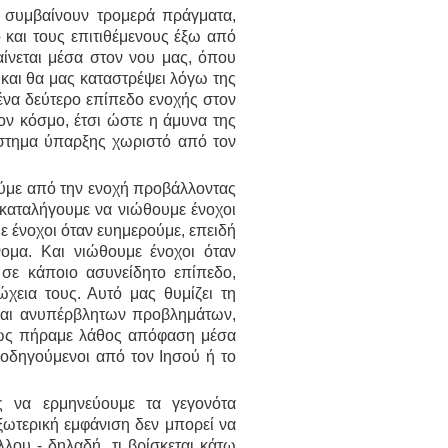
 συμβαίνουν τρομερά πράγματα,
και τους επιτιθέμενους έξω από
αίνεται μέσα στον νου μας, όπου
και θα μας καταστρέψει λόγω της
ένα δεύτερο επίπεδο ενοχής στον
ον κόσμο, έτσι ώστε η άμυνα της
ύστημα ύπαρξης χωριστό από τον
ούμε από την ενοχή προβάλλοντας
 καταλήγουμε να νιώθουμε ένοχοι
ένοχοι όταν ευημερούμε, επειδή
ομα. Και νιώθουμε ένοχοι όταν
σε κάποιο ασυνείδητο επίπεδο,
ώχεια τους. Αυτό μας θυμίζει τη
 και ανυπέρβλητων προβλημάτων,
πως πήραμε λάθος απόφαση μέσα
οδηγούμενοι από τον Ιησού ή το
ας να ερμηνεύουμε τα γεγονότα
ξωτερική εμφάνιση δεν μπορεί να
λου - δηλαδή, τι βρίσκεται κάτω