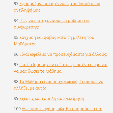
93
Εφαρμόζοντας τις έννοιες του Ιησού στην
αντίληψή μας
94
Πώς να επιταχύνουμε τη μάθηση της
συγχώρεσης;
95
Σύγχυση και φόβος κατά τη μελετη του
Μαθήματος
96
Είναι ωφέλιμο να προσευχόμαστε για άλλους;
97
Γιατί ο Ιησούς δεν επέστρεψε σε ένα σώμα για
να μας δώσει το Μάθημα;
98
Το Μάθημα είναι υποχρεωτικό; Τι μπορεί να
αλλάξει με αυτό;
99
Σχέσεις και χαμηλη αυτοεκτίμηση
100
Αν είμαστε αγάπη, πώς θα μπορούσε η μη-