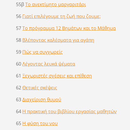
55β
Το ανεκτίμητο μαργαριτάρι
56
Γιατί επιλέγουμε τη ζωή που ζουμε;
57
Το πρόγραμμα 12 Βημάτων και το Μάθημα
58
Βλέποντας καλέσματα για αγάπη
59
Πώς να συγχωρείς
60
Λέγοντας λευκά ψέματα
61
Ξεχωριστές σχέσεις και επίθεση
62
Θετικές σκέψεις
63
Διαχείριση θυμού
64
Η πρακτική του βιβλίου εργασίας μαθητών
65
Η φύση του νου