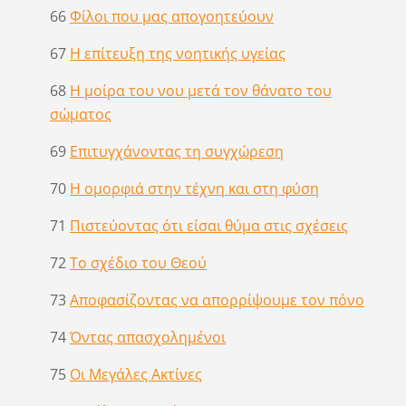
66
Φίλοι που μας απογοητεύουν
67
Η επίτευξη της νοητικής υγείας
68
Η μοίρα του νου μετά τον θάνατο του
σώματος
69
Επιτυγχάνοντας τη συγχώρεση
70
Η ομορφιά στην τέχνη και στη φύση
71
Πιστεύοντας ότι είσαι θύμα στις σχέσεις
72
Το σχέδιο του Θεού
73
Αποφασίζοντας να απορρίψουμε τον πόνο
74
Όντας απασχολημένοι
75
Οι Μεγάλες Ακτίνες