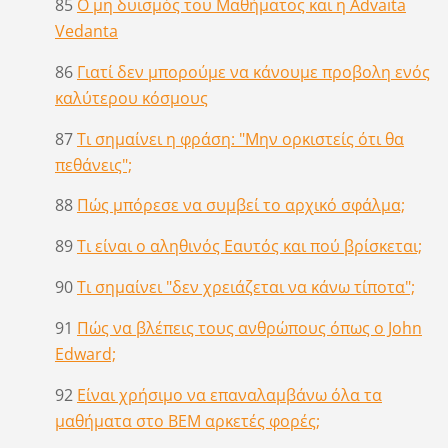
85
Ο μη δυισμός του Μαθήματος και η Advaita
Vedanta
86
Γιατί δεν μπορούμε να κάνουμε προβολη ενός
καλύτερου κόσμους
87
Τι σημαίνει η φράση: "Μην ορκιστείς ότι θα
πεθάνεις";
88
Πώς μπόρεσε να συμβεί το αρχικό σφάλμα;
89
Τι είναι ο αληθινός Εαυτός και πού βρίσκεται;
90
Τι σημαίνει "δεν χρειάζεται να κάνω τίποτα";
91
Πώς να βλέπεις τους ανθρώπους όπως ο John
Edward;
92
Είναι χρήσιμο να επαναλαμβάνω όλα τα
μαθήματα στο ΒΕΜ αρκετές φορές;