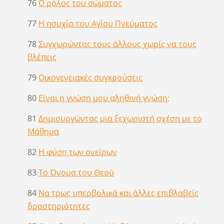
76
Ο ρόλος του σώματος
77
Η ησυχία του Αγίου Πνεύματος
78
Συγχωρώντας τους άλλους χωρίς να τους
βλέπεις
79
Οικογενειακές συγκρούσεις
80
Είναι η γνώση μου αληθινή γνώση;
81
Δημιουργώντας μια ξεχωριστή σχέση με το
Μάθημα
82
Η φύση των ονείρων
83
Το Όνομα του Θεού
84
Να τρως υπερβολικά και άλλες επιβλαβείς
δραστηριότητες