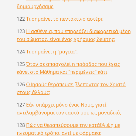
δημιουργήσαμε;
122
Τι σημαίνει το πεντάκτινο αστέρι;
123
Η ασθένεια, που επηρεάζει διαφορετικά μέρη
του σώματος, είναι ένας χρήσιμος δείκτης;
124
Τι σημαίνει η "μαγεία";
125
Όταν σε απασχολεί η πρόοδος που έχεις
κάνει στο Μάθημα και "περιμένεις" κάτι
126
Ο Ιησούς θεράπευσε βλεποντας τον Χριστό
στους άλλους;
127
Εάν υπάρχει μόνο ένας Νους, γιατί
αντιλαμβάνομαι τον εαυτό μου ως μοναδικό;
128
Πώς να θεραπεύσουμε την κατάθλιψη με
πνευματικό τρόπο, αντί με φάρμακα;