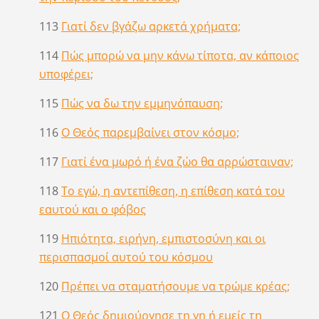
113
Γιατί δεν βγάζω αρκετά χρήματα;
114
Πώς μπορώ να μην κάνω τίποτα, αν κάποιος
υποφέρει;
115
Πώς να δω την εμμηνόπαυση;
116
Ο Θεός παρεμβαίνει στον κόσμο;
117
Γιατί ένα μωρό ή ένα ζώο θα αρρώσταιναν;
118
Το εγώ, η αντεπίθεση, η επίθεση κατά του
εαυτού και ο φόβος
119
Ηπιότητα, ειρήνη, εμπιστοσύνη και οι
περισπασμοί αυτού του κόσμου
120
Πρέπει να σταματήσουμε να τρώμε κρέας;
121
Ο Θεός δημιούργησε τη γη ή εμείς τη