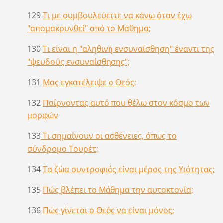
129
Τι με συμβουλεύεττε να κάνω όταν έχω
"απομακρυνθεί" από το Μάθημα;
130
Τι είναι η "αληθινή ενσυναίσθηση" έναντι της
"ψευδούς ενσυναίσθησης";
131
Μας εγκατέλειψε ο Θεός;
132
Παίρνοντας αυτό που θέλω στον κόσμο των
μορφών
133
Τι σημαίνουν οι ασθένειες, όπως το
σύνδρομο Τουρέτ;
134
Τα ζώα συντροφιάς είναι μέρος της Υιότητας;
135
Πώς βλέπει το Μάθημα την αυτοκτονία;
136
Πώς γίνεται ο Θεός να είναι μόνος;