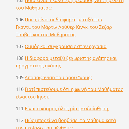
105
Ποια είναι η καλύτερη μέθοδος για τη μελέτη
του Μαθήματος;
106
Ποιές είναι οι διαφορές μεταξύ του
Γκάντι, του Μάρτιν Λούθερ Κινγκ, του Σέζαρ
Τσάβες και του Μαθήματος;
107
Θυμός και συγκρούσεις στην εργασία
108
Η διαφορά μεταξύ ξεχωριστής αγάπης και
πραγματικής αγάπης
109
Αποσαφήνιση του όρου "νους"
110
Γιατί πιστεύουμε ότι η φωνή του Μαθήματος
είναι του Ιησού;
111
Είναι ο κόσμος όλος μία ψευδαίσθηση;
112
Πώς μπορεί να βοηθήσει το Μάθημα κατά
την περίοδο του πένθους;