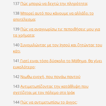
137
Πώς μπορώ να δεχτώ την πληρότητα;
138
Μπορεί αυτό που κάνουμε να αλλάξει το
αποτέλεσμα;
139
Πώς να αναγνωρίσω τις πεποιθήσεις μου για
τα χρήματα;
140
Συνομιλώντας με τον Ιησού και ζητώντας του
κάτι
141
Γιατί ειναι τόσο δύσκολο το Μάθημα, θα γίνει
ευκολότερο;
142
Νιωθω ενοχή, που πονάω παντού
143
Αντιμετωπίζοντας την κατάθλιψη που
σχετίζεται με τον πόλεμο στο Ιράκ
144
Πώς να αντιμετωπίσω το άγχος;