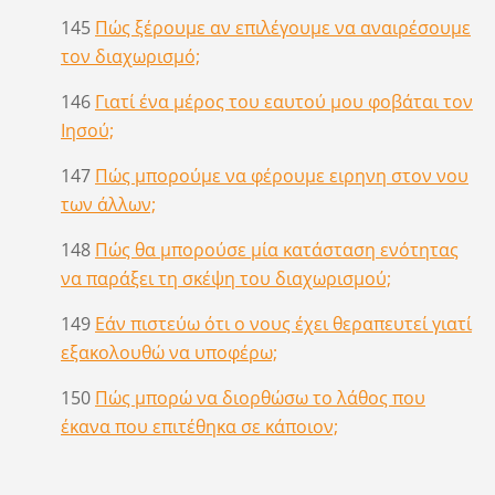
145
Πώς ξέρουμε αν επιλέγουμε να αναιρέσουμε
τον διαχωρισμό;
146
Γιατί ένα μέρος του εαυτού μου φοβάται τον
Ιησού;
147
Πώς μπορούμε να φέρουμε ειρηνη στον νου
των άλλων;
148
Πώς θα μπορούσε μία κατάσταση ενότητας
να παράξει τη σκέψη του διαχωρισμού;
149
Εάν πιστεύω ότι ο νους έχει θεραπευτεί γιατί
εξακολουθώ να υποφέρω;
150
Πώς μπορώ να διορθώσω το λάθος που
έκανα που επιτέθηκα σε κάποιον;