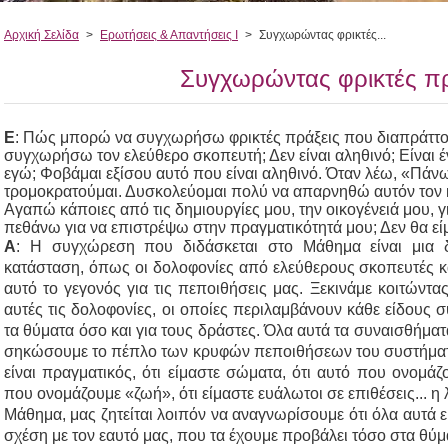
Αρχική Σελίδα
>
Ερωτήσεις & Απαντήσεις Ι
>
Συγχωρώντας φρικτές...
Συγχωρώντας φρικτές πρ
Ε
: Πώς μπορώ να συγχωρήσω φρικτές πράξεις που διαπράττ
συγχωρήσω τον ελεύθερο σκοπευτή; Δεν είναι αληθινό; Είναι 
εγώ; Φοβάμαι εξίσου αυτό που είναι αληθινό. Όταν λέω, «Πάν
τρομοκρατούμαι. Δυσκολεύομαι πολύ να απαρνηθώ αυτόν τον 
Αγαπώ κάποιες από τις δημιουργίες μου, την οικογένειά μου, 
πεθάνω για να επιστρέψω στην πραγματικότητά μου; Δεν θα εί
Α
: Η συγχώρεση που διδάσκεται στο Μάθημα είναι μια δ
κατάσταση, όπως οι δολοφονίες από ελεύθερους σκοπευτές κα
αυτό το γεγονός για τις πεποιθήσεις μας. Ξεκινάμε κοιτώντας 
αυτές τις δολοφονίες, οι οποίες περιλαμβάνουν κάθε είδους σ
τα θύματα όσο και για τους δράστες. Όλα αυτά τα συναισθήματα
σηκώσουμε το πέπλο των κρυφών πεποιθήσεων του συστήματο
είναι πραγματικός, ότι είμαστε σώματα, ότι αυτό που ονομάζ
που ονομάζουμε «ζωή», ότι είμαστε ευάλωτοι σε επιθέσεις... η λ
Μάθημα, μας ζητείται λοιπόν να αναγνωρίσουμε ότι όλα αυτά ε
σχέση με τον εαυτό μας, που τα έχουμε προβάλει τόσο στα θύμ