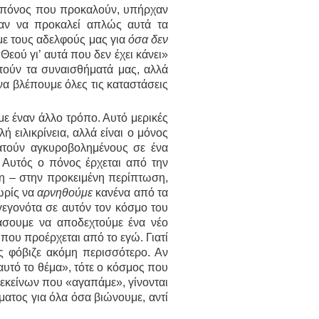
 ο πόνος που προκαλούν, υπήρχαν
ταν να προκαλεί απλώς αυτά τα
με τους αδελφούς μας για
όσα δεν
εού γι’ αυτά που δεν έχει κάνει»
οτούν τα συναισθήματά μας, αλλά
να βλέπουμε όλες τις καταστάσεις
ε έναν άλλο τρόπο. Αυτό μερικές
ή ειλικρίνεια, αλλά είναι ο μόνος
ατούν αγκυροβολημένους σε ένα
Αυτός ο πόνος έρχεται από την
ση – στην προκειμένη περίπτωση,
ωρίς να
αρνηθούμε
κανένα από τα
γεγονότα σε αυτόν τον κόσμο του
κάσουμε να αποδεχτούμε ένα νέο
ου προέρχεται από το εγώ. Γιατί
ς φόβιζε ακόμη περισσότερο. Αν
υτό το θέμα», τότε ο κόσμος που
 εκείνων που «αγαπάμε», γίνονται
ματος για όλα όσα βιώνουμε, αντί