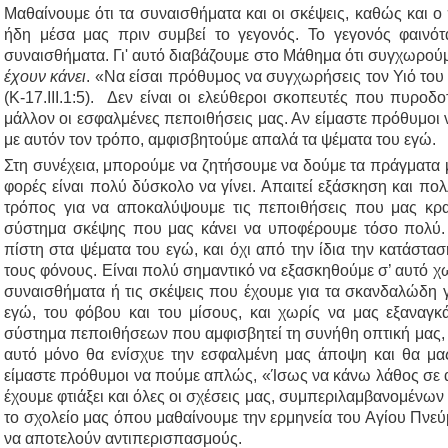
Μαθαίνουμε ότι τα συναισθήματα και οι σκέψεις, καθώς και
ήδη μέσα μας πριν συμβεί το γεγονός. Το γεγονός φαινό
συναισθήματα. Γι' αυτό διαβάζουμε στο Μάθημα ότι συγχωρού
έχουν κάνει
. «Να είσαι πρόθυμος να συγχωρήσεις τον Υιό του Θ
(Κ-17.III.1:5). Δεν είναι οι ελεύθεροι σκοπευτές που πυροδ
μάλλον οι εσφαλμένες πεποιθήσεις μας. Αν είμαστε πρόθυμοι 
με αυτόν τον τρόπο, αμφισβητούμε απαλά τα ψέματα του εγώ.
Στη συνέχεια, μπορούμε να ζητήσουμε να δούμε τα πράγματα μ
φορές είναι πολύ δύσκολο να γίνει. Απαιτεί εξάσκηση και πολλ
τρόπος για να αποκαλύψουμε τις πεποιθήσεις που μας κρ
σύστημα σκέψης που μας κάνει να υποφέρουμε τόσο πολύ. 
πίστη στα ψέματα του εγώ, και όχι από την ίδια την κατάστα
τους φόνους. Είναι πολύ σημαντικό να εξασκηθούμε σ’ αυτό χ
συναισθήματα ή τις σκέψεις που έχουμε για τα σκανδαλώδη 
εγώ, του φόβου και του μίσους, και χωρίς να μας εξαναγ
σύστημα πεποιθήσεων που αμφισβητεί τη συνήθη οπτική μας, π
αυτό μόνο θα ενίσχυε την εσφαλμένη μας άποψη και θα μα
είμαστε πρόθυμοι να πούμε απλώς, «Ίσως να κάνω λάθος σε α
έχουμε φτιάξει και όλες οι σχέσεις μας, συμπεριλαμβανομένων
το σχολείο μας όπου μαθαίνουμε την ερμηνεία του Αγίου Πνεύ
να αποτελούν αντιπερισπασμούς.