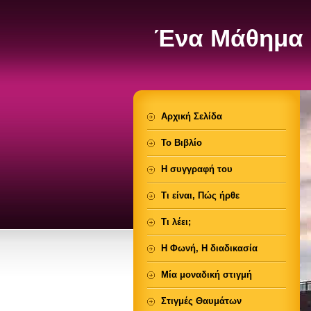
Ένα Μάθημα 
Αρχική Σελίδα
Το Βιβλίο
Η συγγραφή του
Τι είναι, Πώς ήρθε
Τι λέει;
Η Φωνή, Η διαδικασία
Μία μοναδική στιγμή
Στιγμές Θαυμάτων