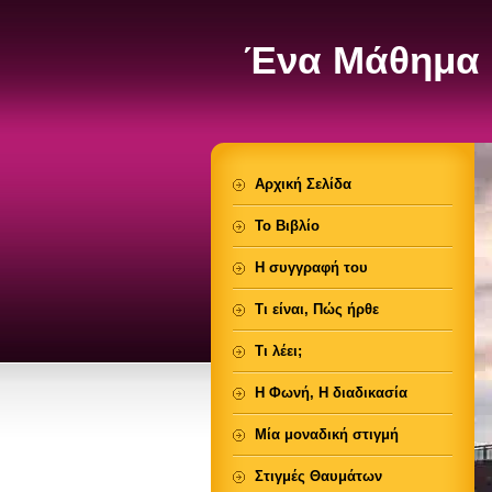
Ένα Μάθημα 
Αρχική Σελίδα
Το Βιβλίο
Η συγγραφή του
Τι είναι, Πώς ήρθε
Τι λέει;
Η Φωνή, Η διαδικασία
Μία μοναδική στιγμή
Στιγμές Θαυμάτων