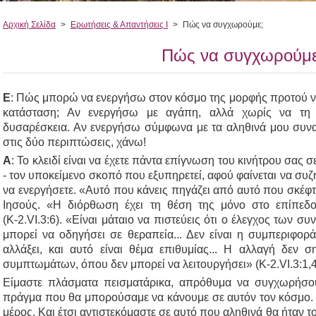
Αρχική Σελίδα
>
Ερωτήσεις & Απαντήσεις Ι
>
Πώς να συγχωρούμε;
Πώς να συγχωρούμε
Ε
: Πώς μπορώ να ενεργήσω στον κόσμο της μορφής προτού να
κατάσταση; Αν ενεργήσω με αγάπη, αλλά χωρίς να τη
δυσαρέσκεια. Αν ενεργήσω σύμφωνα με τα αληθινά μου συνα
στις δύο περιπτώσεις, χάνω!
Α
: Το κλειδί είναι να έχετε πάντα επίγνωση του κινήτρου σας
- τον υποκείμενο σκοπό που εξυπηρετεί, αφού φαίνεται να συζη
να ενεργήσετε. «Αυτό που κάνεις πηγάζει από αυτό που σκέφτεσ
Ιησούς. «Η διόρθωση έχει τη θέση της μόνο στο επίπεδ
(Κ-2.VI.3:6). «Είναι μάταιο να πιστεύεις ότι ο έλεγχος των 
μπορεί να οδηγήσει σε θεραπεία... Δεν είναι η συμπεριφορ
αλλάξει, και αυτό είναι θέμα επιθυμίας... Η αλλαγή δεν σ
συμπτωμάτων, όπου δεν μπορεί να λειτουργήσει» (Κ-2.VI.3:1,4
Είμαστε πλάσματα πεισματάρικα, απρόθυμα να συγχωρήσουμ
πράγμα που θα μπορούσαμε να κάνουμε σε αυτόν τον κόσμο. 
μέρος. Και έτσι αντιστεκόμαστε σε αυτό που αληθινά θα ήταν το