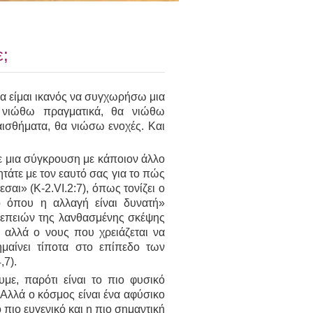
;
 είμαι ικανός να συγχωρήσω μια
 νιώθω πραγματικά, θα νιώθω
ισθήματα, θα νιώσω ενοχές. Και
 σε μια σύγκρουση με κάποιον άλλο
τάτε με τον εαυτό σας για το πώς
αι» (Κ-2.VI.2:7), όπως τονίζει ο
ο όπου η αλλαγή είναι δυνατή»
συνεπειών της λανθασμένης σκέψης
ά αλλά ο νους που χρειάζεται να
ημαίνει τίποτα στο επίπεδο των
,7).
ε, παρότι είναι το πιο φυσικό
Αλλά ο κόσμος είναι ένα αφύσικο
 πιο ευγενικό και η πιο σημαντική