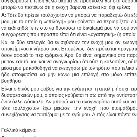
συγχωρήσω επειδή θέλω ακόμα να προσκολληθώ στη δυσαρέσ
μπορώ να πιστέψω ότι η ενοχή βαρύνει εσένα και όχι εμένα;
Α
: Τότε θα πρέπει τουλάχιστον να μπορώ να παραδεχτώ ότι εξ
μου, με το οποίο η «επιλογή» μου φαίνεται να περιορίζεται εί
να εκδικηθώ, είτε στο να θυσιάσω το δικαίωμά μου να σου α
συγχώρεσης που προσποιείται ότι είναι «αγαπητική» (η οποία ε
Και οι δύο επιλογές θα ενισχύσουν την ενοχή μου αν ενερ
υποκείμενου κινήτρου μου. Επομένως, δεν πρόκειται πραγματι
όσον αφορά το περιεχόμενο. Άρα, θα είναι σημαντικό στο παρόν
με τον εαυτό μου και να αναγνωρίσω ότι ούτε η καλοσύνη, ούτε
μέσα μου με καθοδηγεί να ενεργήσω με τον τρόπο που τελικά 
ήδη αποφασίσει να μην κάνω μια επιλογή στο μόνο επίπ
βοηθήσει.
Είναι ο δικός μου φόβος για την αγάπη και η απαλή, ήσυχη ε
δυσαρεσκειών μου, ο οποίος κρύβεται πίσω από την αντίστασ
έναν άλλο Δάσκαλο. Αν μπορώ να το αναγνωρίσω αυτό και να μ
τότε τουλάχιστον έχω μειώσει την ενοχή που ετοιμαζόμ
συνεχίζοντας να ταυτίζομαι με το εγώ μου. Αυτός είναι πάντα 
Γαλλικό κείμενο: