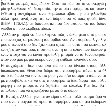
βοήθεια για
εμάς τους ίδιους
. Όσο πιστεύω ότι το να ενεργώ 
μία φιλανθρωπική ιδιοτροπία, την οποία παρέχω σε κάποιον έ
(«Έτσι η συγχώρεση είναι θεμελιακά αβάσιμη
∙
μία φιλανθρω
αλλά προς ανάξιο λήπτη, ένα δώρο που κάποιες φορές δίνετ
(ΒΕΜ-I.126.4:1), με δυσαρεστεί που δεν μπορώ να του δώσω
νιώθω ότι μου φέρθηκε άδικα.
Αλλά αν μπορώ να δω ειλικρινά πώς νιώθω μετά από μια εκδ
πιο ανοιχτός σε μια λύση του ορθού νου. Αν μπορέσω λίγο λί
μου απέναντί ​​σου δεν έχει καμία σχέση με αυτό που έκανες, 
ενοχή στον νου μου, η οποία είναι η αιτία όλων των δεινών 
έναν στόχο για να κάνω προβολή, μπορώ να το ξανασκεφτώ
στον νου μου με μια ακόμα ανοιχτή επίθεση εναντίον σου.
Η συγχώρεση δεν είναι ένα δώρο που δίνεται στους άλλο
δικαιολογείται. Είναι ένα δώρο που προσφέρω πάνω από όλ
αυτό το δώρο για τον εαυτό μου, γνωρίζω αυτόματα πώς να
με προσβάλατε και να σας προσφέρω το ίδιο δώρο που μόλις 
μορφή που μπορείτε να δεχθείτε πιο εύκολα. Και δεν θα
απώλειας που να σχετίζονται με αυτό το δώρο.
Ε
: Εντάξει. Αλλά τι γίνεται αν είμαι ακόμα πολύ πεισματάρα 
που είναι πραγματικά προς το συμφέρον μου σε μια δεδομένη 