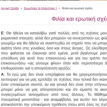
Αρχική Σελίδα
>
Ερωτήσεις & Απαντήσεις Ι
>
Φιλία και ερωτική σχέση
Φιλία και ερωτική σχ
Ε
: Θα ήθελα να καταλάβω γιατί πολλές από τις σχέσεις μου
ρομαντικό στοιχείο, αλλά δεν μπορούν να συνεχιστούν ως φι
γνωρίζω και θα ήθελα να αναπτυχθώ σε σημείο που να μπο
αγάπη τόσο στις γυναίκες όσο και στους άντρες. Ως ελεύθερ
που φαίνεται να έλκονται από εμένα, μετά βγαίνουμε ραντε
υπεύθυνη για αυτό που επικοινωνώ και για τον τρόπο π
επικοινωνήσω «ας γίνουμε φίλοι» όταν κάτι περισσότερο
επιθυμούσαν, και η απογοήτευση αρχίζει;
Α
: Τα εγώ μας δεν είναι υπερήφανα και θα χρησιμοποιήσου
λειτουργεί για να μας εμπλέξει σε σχέσεις που τελικά δεν ικα
έναν υποκείμενο σκοπό, αν και γενικά δεν είναι στην επίγνω
μπορεί μόνο να μας απογοητεύσει και ότι είμαστε το ακ
συγκεχυμένων ανοιγμάτων από τους άλλους. Το Μάθημα
πνευματικά μονοπάτια - και αναμφίβολα, για αυτόν τον λόγο 
αποκαλύπτει την υποκείμενη πρόθεση πίσω από όλες τις σχέ