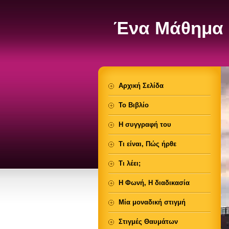
Ένα Μάθημα 
Αρχική Σελίδα
Το Βιβλίο
Η συγγραφή του
Τι είναι, Πώς ήρθε
Τι λέει;
Η Φωνή, Η διαδικασία
Μία μοναδική στιγμή
Στιγμές Θαυμάτων