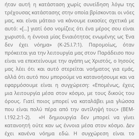
ήταν αυτή η κατάσταση χωρίς συνείδηση λόγω της
τρέχουσας κατάστασης στην οποία βρίσκονται οι νόες
μας, και είναι μάταιο να κάνουμε εικασίες σχετικά με
αυτό: «[…] γιατί όσο νομίζεις ότι ένα μέρος σου είναι
χωριστό, η έννοια μίας Ενιαιότητας ενωμένης ως Ένα
δεν έχει νόημα» (Κ-25.Ι.7:1). Παρομοίως, όταν
πρόκειται για την λειτουργία μας στον Παράδεισο που
είναι να επεκτείνουμε την αγάπη ως Χριστός, ο Ιησούς
μας λέει ότι και αυτό στερείται νοήματος για εμάς,
αλλά ότι αυτό που μπορούμε να κατανοήσουμε και να
εφαρμόσουμε είναι η συγχώρεση: «Επομένως, έχεις
μια λειτουργία μέσα στον κόσμο, με τους δικούς του
όρους. Γιατί ποιος μπορεί να καταλάβει μια γλώσσα
που είναι πολύ πέρα ​​από την αντίληψή του;» (ΒΕΜ-
Ι.192.2:1-2). «Η δημιουργία δεν μπορεί να γίνει
κατανοητή ούτε καν ως έννοια μέσα στον κόσμο. Δεν
έχει κανένα νόημα εδώ. Η συγχώρεση είναι το