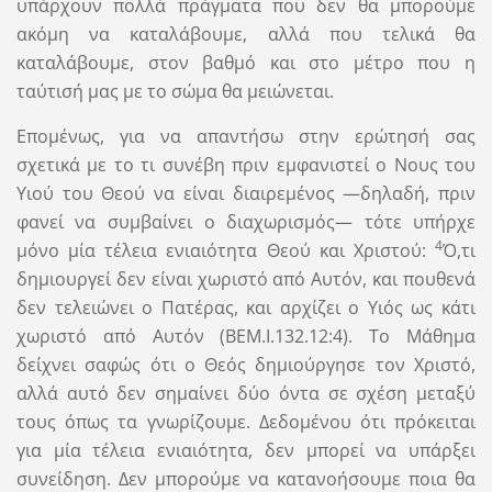
υπάρχουν πολλά πράγματα που δεν θα μπορούμε
ακόμη να καταλάβουμε, αλλά που τελικά θα
καταλάβουμε, στον βαθμό και στο μέτρο που η
ταύτισή μας με το σώμα θα μειώνεται.
Επομένως, για να απαντήσω στην ερώτησή σας
σχετικά με το τι συνέβη πριν εμφανιστεί ο Νους του
Υιού του Θεού να είναι διαιρεμένος —δηλαδή, πριν
φανεί να συμβαίνει ο διαχωρισμός— τότε υπήρχε
4
μόνο μία τέλεια ενιαιότητα Θεού και Χριστού:
Ό,τι
δημιουργεί δεν είναι χωριστό από Αυτόν, και πουθενά
δεν τελειώνει ο Πατέρας, και αρχίζει ο Υιός ως κάτι
χωριστό από Αυτόν (ΒΕΜ.Ι.132.12:4). Το Μάθημα
δείχνει σαφώς ότι ο Θεός δημιούργησε τον Χριστό,
αλλά αυτό δεν σημαίνει δύο όντα σε σχέση μεταξύ
τους όπως τα γνωρίζουμε. Δεδομένου ότι πρόκειται
για μία τέλεια ενιαιότητα, δεν μπορεί να υπάρξει
συνείδηση. Δεν μπορούμε να κατανοήσουμε ποια θα