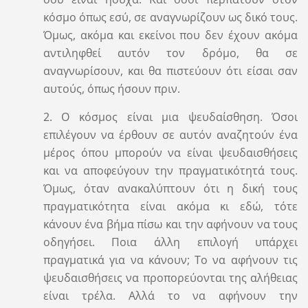
κόσμο όπως εσύ, σε αναγνωρίζουν ως δικό τους.
Όμως, ακόμα και εκείνοι που δεν έχουν ακόμα
αντιληφθεί αυτόν τον δρόμο, θα σε
αναγνωρίσουν, και θα πιστεύουν ότι είσαι σαν
αυτούς, όπως ήσουν πριν.
2. Ο κόσμος είναι μια ψευδαίσθηση. Όσοι
επιλέγουν να έρθουν σε αυτόν αναζητούν ένα
μέρος όπου μπορούν να είναι ψευδαισθήσεις
και να αποφεύγουν την πραγματικότητά τους.
Όμως, όταν ανακαλύπτουν ότι η δική τους
πραγματικότητα είναι ακόμα κι εδώ, τότε
κάνουν ένα βήμα πίσω και την αφήνουν να τους
οδηγήσει. Ποια άλλη επιλογή υπάρχει
πραγματικά για να κάνουν; Το να αφήνουν τις
ψευδαισθήσεις να προπορεύονται της αλήθειας
είναι τρέλα. Αλλά το να αφήνουν την