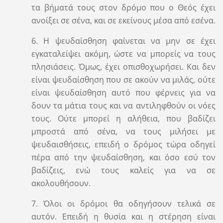
τα βήματά τους στον δρόμο που ο Θεός έχει
ανοίξει σε σένα, και σε εκείνους μέσα από εσένα.
6. Η ψευδαίσθηση φαίνεται να μην σε έχει
εγκαταλείψει ακόμη, ώστε να μπορείς να τους
πλησιάσεις. Όμως, έχει οπισθοχωρήσει. Και δεν
είναι ψευδαίσθηση που σε ακούν να μιλάς, ούτε
είναι ψευδαίσθηση αυτό που φέρνεις για να
δουν τα μάτια τους και να αντιληφθούν οι νόες
τους. Ούτε μπορεί η αλήθεια, που βαδίζει
μπροστά από σένα, να τους μιλήσει με
ψευδαισθήσεις, επειδή ο δρόμος τώρα οδηγεί
πέρα από την ψευδαίσθηση, και όσο εσύ τον
βαδίζεις, ενώ τους καλείς για να σε
ακολουθήσουν.
7. Όλοι οι δρόμοι θα οδηγήσουν τελικά σε
αυτόν. Επειδή η θυσία και η στέρηση είναι