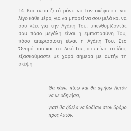
14. Και τώρα ζητά μόνο να Τον σκέφτεσαι για
λίγο κάθε μέρα, για να μπορεί να σου μιλά και να
σου λέει για την Αγάπη Του, υπενθυμίζοντάς
σου πόσο μεγάλη είναι η εμπιστοσύνη Του,
πόσο απεριόριστη είναι η Αγάπη Του. Στο
Όνομά σου και στο Δικό Του, που είναι το ίδιο,
εξασκούμαστε με χαρά σήμερα με αυτήν τη
σκέψη:
Θα κάνω πίσω και θα αφήσω Αυτόν
να με οδηγήσει,
γιατί θα ήθελα να βαδίσω στον δρόμο
προς Αυτόν.