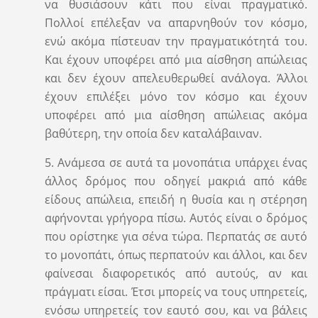
να θυσιάσουν κάτι που είναι πραγματικό.
Πολλοί επέλεξαν να απαρνηθούν τον κόσμο,
ενώ ακόμα πίστευαν την πραγματικότητά του.
Και έχουν υποφέρει από μια αίσθηση απώλειας
και δεν έχουν απελευθερωθεί ανάλογα. Άλλοι
έχουν επιλέξει μόνο τον κόσμο και έχουν
υποφέρει από μια αίσθηση απώλειας ακόμα
βαθύτερη, την οποία δεν καταλάβαιναν.
5. Ανάμεσα σε αυτά τα μονοπάτια υπάρχει ένας
άλλος δρόμος που οδηγεί μακριά από κάθε
είδους απώλεια, επειδή η θυσία και η στέρηση
αφήνονται γρήγορα πίσω. Αυτός είναι ο δρόμος
που ορίστηκε για σένα τώρα. Περπατάς σε αυτό
το μονοπάτι, όπως περπατούν και άλλοι, και δεν
φαίνεσαι διαφορετικός από αυτούς, αν και
πράγματι είσαι. Έτσι μπορείς να τους υπηρετείς,
ενόσω υπηρετείς τον εαυτό σου, και να βάλεις