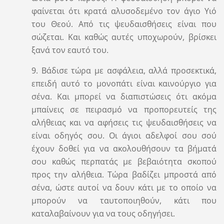
φαίνεται ότι κρατά αλυσοδεμένο τον άγιο Υιό
του Θεού. Από τις ψευδαισθήσεις είναι που
σώζεται. Και καθώς αυτές υποχωρούν, βρίσκει
ξανά τον εαυτό του.
9. Βάδισε τώρα με ασφάλεια, αλλά προσεκτικά,
επειδή αυτό το μονοπάτι είναι καινούργιο για
σένα. Και μπορεί να διαπιστώσεις ότι ακόμα
μπαίνεις σε πειρασμό να προπορευτείς της
αλήθειας και να αφήσεις τις ψευδαισθήσεις να
είναι οδηγός σου. Οι άγιοι αδελφοί σου σού
έχουν δοθεί για να ακολουθήσουν τα βήματά
σου καθώς περπατάς με βεβαιότητα σκοπού
προς την αλήθεια. Τώρα βαδίζει μπροστά από
σένα, ώστε αυτοί να δουν κάτι με το οποίο να
μπορούν να ταυτοποιηθούν, κάτι που
καταλαβαίνουν για να τους οδηγήσει.