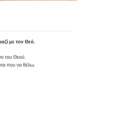
αζί με τον Θεό.
νο του Θεού.
οτα που να θέλω.