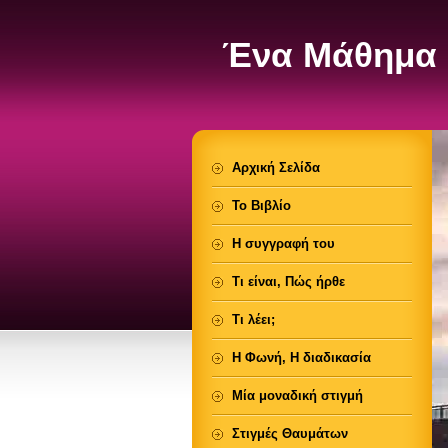
Ένα Μάθημα 
Αρχική Σελίδα
Το Βιβλίο
Η συγγραφή του
Τι είναι, Πώς ήρθε
Τι λέει;
Η Φωνή, Η διαδικασία
Μία μοναδική στιγμή
Στιγμές Θαυμάτων