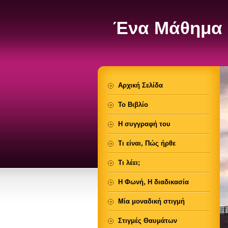
Ένα Μάθημα 
Αρχική Σελίδα
Το Βιβλίο
Η συγγραφή του
Τι είναι, Πώς ήρθε
Τι λέει;
Η Φωνή, Η διαδικασία
Μία μοναδική στιγμή
Στιγμές Θαυμάτων