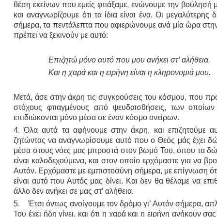
θέση εκείνων που εμείς φτιάξαμε, ενώνουμε την βούλησή μ
και αναγνωρίζουμε ότι τα ίδια είναι ένα. Οι μεγαλύτερης 
σήμερα, τα πεντάλεπτα που αφιερώνουμε ανά μία ώρα στην 
πρέπει να ξεκινούν με αυτό:
Επιζητώ μόνο αυτό που μου ανήκει στ’ αλήθεια,
Και η χαρά και η ειρήνη είναι η κληρονομιά μου.
Μετά, άσε στην άκρη τις συγκρούσεις του κόσμου, που π
στόχους φτιαγμένους από ψευδαισθήσεις, των οποίων 
επιδιώκονται μόνο μέσα σε έναν κόσμο ονείρων.
4. Όλα αυτά τα αφήνουμε στην άκρη, και επιζητούμε αυ
ζητώντας να αναγνωρίσουμε αυτό που ο Θεός μάς έχει δώ
μέσα στους νόες μας μπροστά στον βωμό Του, όπου τα δώρ
είναι καλοδεχούμενα, και στον οποίο ερχόμαστε για να βρ
Αυτόν. Ερχόμαστε με εμπιστοσύνη σήμερα, με επίγνωση ότι
είναι αυτό που Αυτός μας δίνει. Και δεν θα θέλαμε να επι
άλλο δεν ανήκει σε μας στ’ αλήθεια.
5. Έτσι όντως ανοίγουμε τον δρόμο γι’ Αυτόν σήμερα, απ
Του έχει ήδη γίνει, και ότι η χαρά και η ειρήνη ανήκουν σ