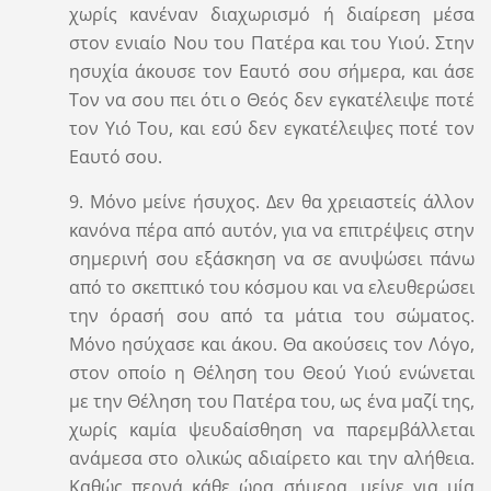
χωρίς κανέναν διαχωρισμό ή διαίρεση μέσα
στον ενιαίο Νου του Πατέρα και του Υιού. Στην
ησυχία άκουσε τον Εαυτό σου σήμερα, και άσε
Τον να σου πει ότι ο Θεός δεν εγκατέλειψε ποτέ
τον Υιό Του, και εσύ δεν εγκατέλειψες ποτέ τον
Εαυτό σου.
9. Μόνο μείνε ήσυχος. Δεν θα χρειαστείς άλλον
κανόνα πέρα από αυτόν, για να επιτρέψεις στην
σημερινή σου εξάσκηση να σε ανυψώσει πάνω
από το σκεπτικό του κόσμου και να ελευθερώσει
την όρασή σου από τα μάτια του σώματος.
Μόνο ησύχασε και άκου. Θα ακούσεις τον Λόγο,
στον οποίο η Θέληση του Θεού Υιού ενώνεται
με την Θέληση του Πατέρα του, ως ένα μαζί της,
χωρίς καμία ψευδαίσθηση να παρεμβάλλεται
ανάμεσα στο ολικώς αδιαίρετο και την αλήθεια.
Καθώς περνά κάθε ώρα σήμερα, μείνε για μία