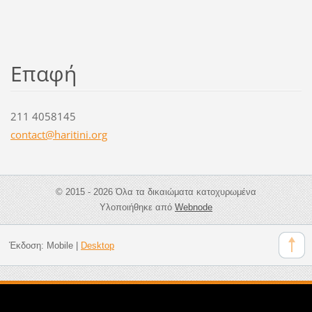
Επαφή
211 4058145
contact@
haritini
.org
© 2015 - 2026 Όλα τα δικαιώματα κατοχυρωμένα
Υλοποιήθηκε από
Webnode
Έκδοση:
Mobile
|
Desktop