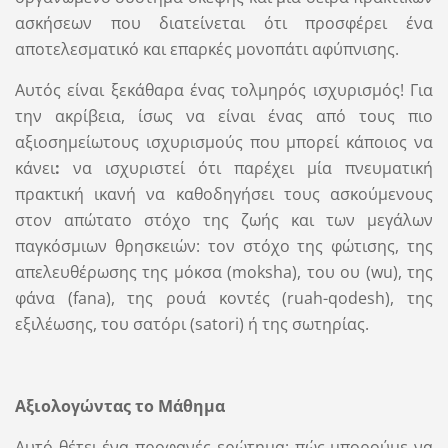
ασκήσεων που διατείνεται ότι προσφέρει ένα
αποτελεσματικό και επαρκές μονοπάτι αφύπνισης.
Αυτός είναι ξεκάθαρα ένας τολμηρός ισχυρισμός! Για
την ακρίβεια, ίσως να είναι ένας από τους πιο
αξιοσημείωτους ισχυρισμούς που μπορεί κάποιος να
κάνει
:
να ισχυριστεί ότι παρέχει μία πνευματική
πρακτική ικανή να καθοδηγήσει τους ασκούμενους
στον απώτατο στόχο της ζωής και των μεγάλων
παγκόσμιων θρησκειών: τον στόχο της φώτισης, της
απελευθέρωσης της μόκσα (moksha), του ου (wu), της
φάνα (fana), της ρουά κοντές (ruah-qodesh), της
εξιλέωσης, του σατόρι (satori) ή της σωτηρίας.
Αξιολογώντας το Μάθημα
Αυτό θέτει ένα προφανές ερώτημα: πώς μπορούμε να